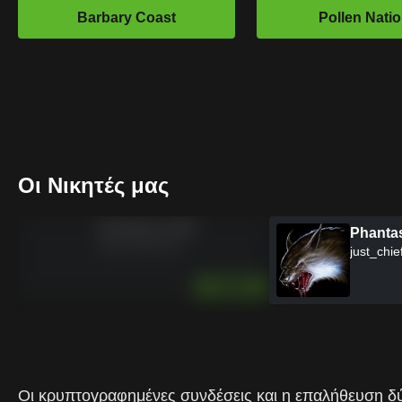
Barbary Coast
Pollen Nati
Οι Νικητές μας
Druidess Gold
Phanta
Reno Monarch
just_chie
237€
Οι κρυπτογραφημένες συνδέσεις και η επαλήθευση δύο