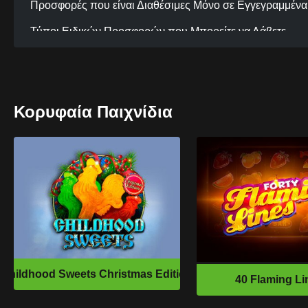
Προσφορές που είναι Διαθέσιμες Μόνο σε Εγγεγραμμέν
Τύποι Ειδικών Προσφορών που Μπορείτε να Λάβετε
Επιλογές Κατάθεσης για Γρήγορες Πληρωμές στο Green
Εύκολη Διαδικασία Ανάληψης για Παίκτες του Greenluck
Κορυφαία Παιχνίδια
Πώς να Κάνετε Ανάληψη Χρημάτων Βήμα Βήμα
Όρια Συναλλαγών και Ευκαιρίες VIP του Greenluck Casi
Η Λειτουργία Σύνδεσης και Παιχνιδιού Εν Κινήσει του G
Βρίσκονται
Υψηλής Τεχνολογίας Ασφάλεια για Λογαριασμούς Παικτ
Κύρια Χαρακτηριστικά Ασφαλείας
Σύνδεση Greenluck Casino
Childhood Sweets Christmas Edition
40 Flaming Li