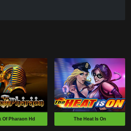
ραμένουν Συνδεδεμένοι και να Διασκεδάζουν Όπου και Αν
 Of Pharaon Hd
The Heat Is On