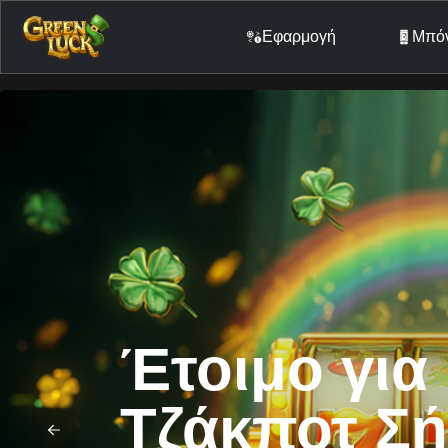
Εφαρμογή
Μπό
Έτοιμο για
Τζάκποτ Σ