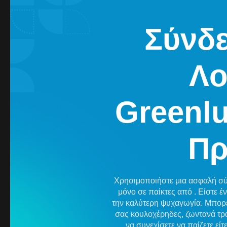
Σύνδε
Λο
Greenlu
Πρ
Χρησιμοποιήστε μια ασφαλή σύν
μόνο σε παίκτες από . Είστε έ
την καλύτερη ψυχαγωγία. Μπορε
σας κουλοχέρηδες, ζωντανά τρα
να συνεχίσετε να παίζετε εί