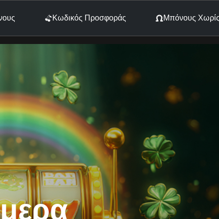
νους
Κωδικός Προσφοράς
Μπόνους Χωρίς
ήμερα