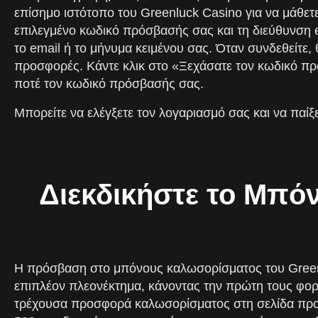
επίσημο ιστότοπο του Greenluck Casino για να μάθετ
επιλεγμένο κωδικό πρόσβασής σας και τη διεύθυνση 
το email ή το μήνυμα κειμένου σας. Όταν συνδεθείτε, 
προσφορές. Κάντε κλικ στο «Ξεχάσατε τον κωδικό πρό
ποτέ τον κωδικό πρόσβασής σας.
Μπορείτε να ελέγξετε τον λογαριασμό σας και να παίξ
Διεκδικήστε το Μπό
Η πρόσβαση στο μπόνους καλωσορίσματος του Greenlu
επιπλέον πλεονέκτημα, κάνοντας την πρώτη τους φορά
τρέχουσα προσφορά καλωσορίσματος στη σελίδα προ