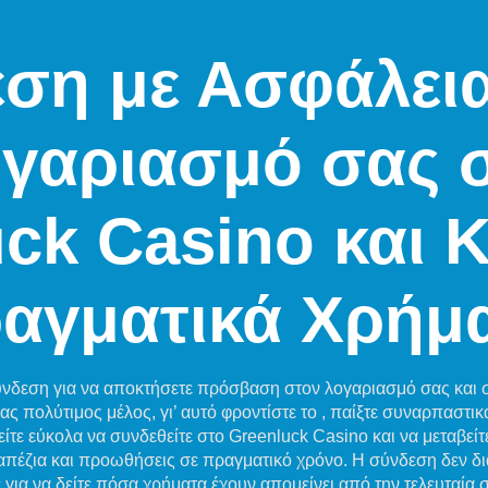
ση με Ασφάλει
γαριασμό σας 
ck Casino και 
αγματικά Χρήμ
δεση για να αποκτήσετε πρόσβαση στον λογαριασμό σας και σε
νας πολύτιμος μέλος, γι’ αυτό φροντίστε το , παίξτε συναρπαστ
ίτε εύκολα να συνδεθείτε στο Greenluck Casino και να μεταβεί
πέζια και προωθήσεις σε πραγματικό χρόνο. Η σύνδεση δεν διαρ
τε για να δείτε πόσα χρήματα έχουν απομείνει από την τελευταία 