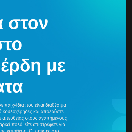
α στον
στο
Κέρδη με
ατα
 παιχνίδια που είναι διαθέσιμα
ικά κουλοχέρηδες και απολαύστε
τε απευθείας στους αγαπημένους
κεί πολύ, είτε επιστρέφετε για
σας κατάθεση. Οι παίκτες στο